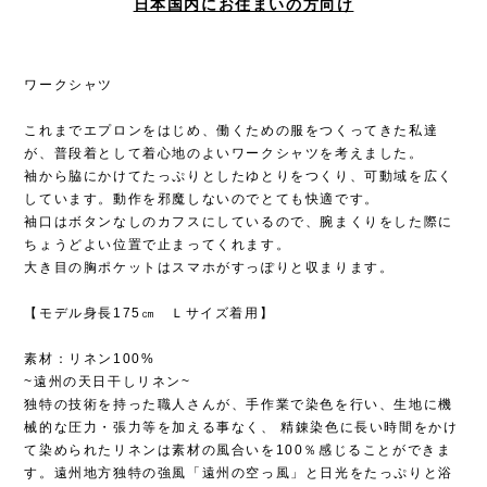
日本国内にお住まいの方向け
ワークシャツ
これまでエプロンをはじめ、働くための服をつくってきた私達
が、普段着として着心地のよいワークシャツを考えました。
袖から脇にかけてたっぷりとしたゆとりをつくり、可動域を広く
しています。動作を邪魔しないのでとても快適です。
袖口はボタンなしのカフスにしているので、腕まくりをした際に
ちょうどよい位置で止まってくれます。
大き目の胸ポケットはスマホがすっぽりと収まります。
【モデル身長175㎝ Ｌサイズ着用】
素材：リネン100%
~遠州の天日干しリネン~
独特の技術を持った職人さんが、手作業で染色を行い、生地に機
械的な圧力・張力等を加える事なく、 精錬染色に長い時間をかけ
て染められたリネンは素材の風合いを100％感じることができま
す。遠州地方独特の強風「遠州の空っ風」と日光をたっぷりと浴