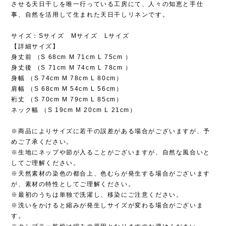
させる天日干しを唯一行っている工房にて、人々の知恵と手仕
事、自然を活用して生まれた天日干しリネンです。
サイズ：Sサイズ Mサイズ Lサイズ
【詳細サイズ】
身丈前 （S 68cm M 71cm L 75cm ）
身丈後 （S 71cm M 74cm L 78cm ）
身幅 （S 74cm M 78cm L 80cm）
肩幅 （S 68cm M 54cm L 56cm）
裄丈 （S 70cm M 79cm L 85cm）
ネック幅 （S 19cm M 20cm L 21cm）
※商品によりサイズに若干の誤差がある場合がございますが、予
めご了承ください。
※生地にネップや節が入ることがございますが、自然な風合いと
してご理解ください。
※天然素材の染色の都合上、色むらが発生する場合がございます
が、素材の特性としてご理解ください。
※最初のうちは単独で洗濯し、移染にご注意ください。
※洗いをかけると縮みが発生しサイズが変わる場合がございま
す。