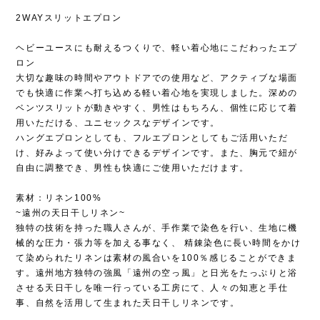
2WAYスリットエプロン
ヘビーユースにも耐えるつくりで、軽い着心地にこだわったエプ
ロン
大切な趣味の時間やアウトドアでの使用など、アクティブな場面
でも快適に作業へ打ち込める軽い着心地を実現しました。深めの
ベンツスリットが動きやすく、男性はもちろん、個性に応じて着
用いただける、ユニセックスなデザインです。
ハングエプロンとしても、フルエプロンとしてもご活用いただ
け、好みよって使い分けできるデザインです。また、胸元で紐が
自由に調整でき、男性も快適にご使用いただけます。
素材：リネン100%
~遠州の天日干しリネン~
独特の技術を持った職人さんが、手作業で染色を行い、生地に機
械的な圧力・張力等を加える事なく、 精錬染色に長い時間をかけ
て染められたリネンは素材の風合いを100％感じることができま
す。遠州地方独特の強風「遠州の空っ風」と日光をたっぷりと浴
させる天日干しを唯一行っている工房にて、人々の知恵と手仕
事、自然を活用して生まれた天日干しリネンです。